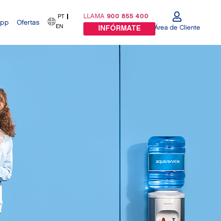
LLAMA
900 855 400
PT
App
Ofertas
EN
Área de Cliente
INFÓRMATE