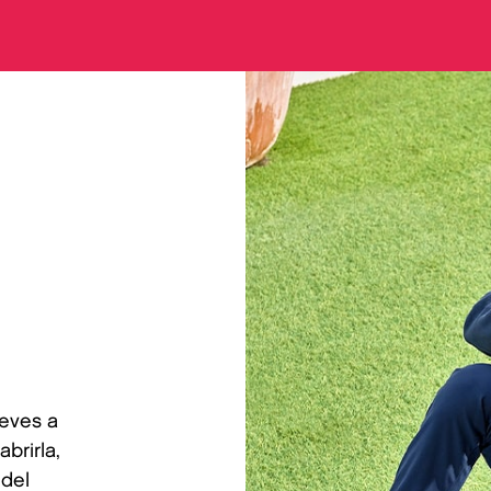
leves a
abrirla,
 del