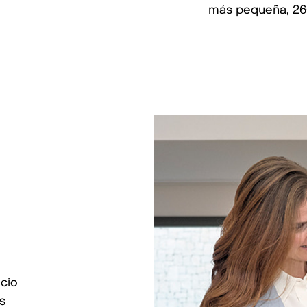
más pequeña, 26
ecio
s