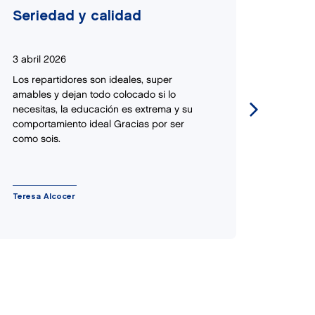
Seriedad y calidad
Esto
3 abril 2026
30 abri
Los repartidores son ideales, super
Me gust
amables y dejan todo colocado si lo
de reci
necesitas, la educación es extrema y su
gracias
comportamiento ideal Gracias por ser
como sois.
Teresa Alcocer
Yolanda