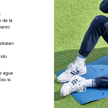
a
o de la
tanto
idraten
ando
e agua
so sí,