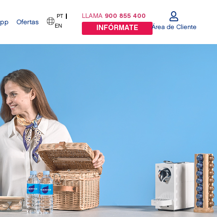
LLAMA
900 855 400
PT
App
Ofertas
EN
Área de Cliente
INFÓRMATE