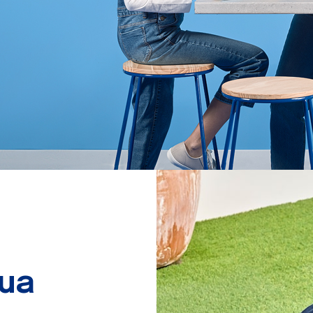
.
gua