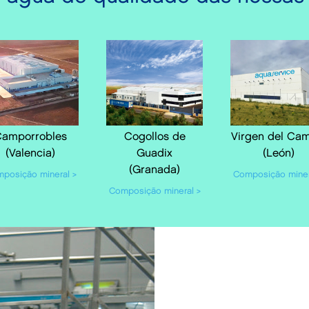
amporrobles
Cogollos de
Virgen del Ca
(Valencia)
Guadix
(León)
(Granada)
posição mineral >
Composição miner
Composição mineral >