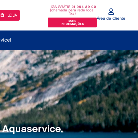
LIGA GRÁTIS
21 994 89 00
(chamada para rede local
fixa)
LOJA
Área de Cliente
MAIS
INFORMAÇÕES
vice!
e
 Aquaservice.