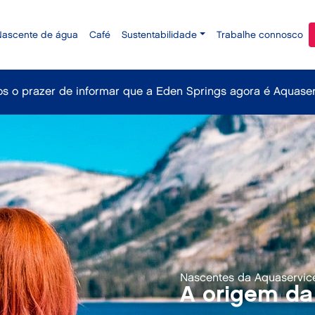
Nascente de água
Café
Sustentabilidade
Trabalhe connosco
s o prazer de informar que a Eden Springs agora é Aquaser
Nascentes da Aquaservic
A origem da