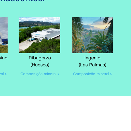
mino
Ribagorza
Ingenio
(Huesca)
(Las Palmas)
al >
Composição mineral >
Composição mineral >