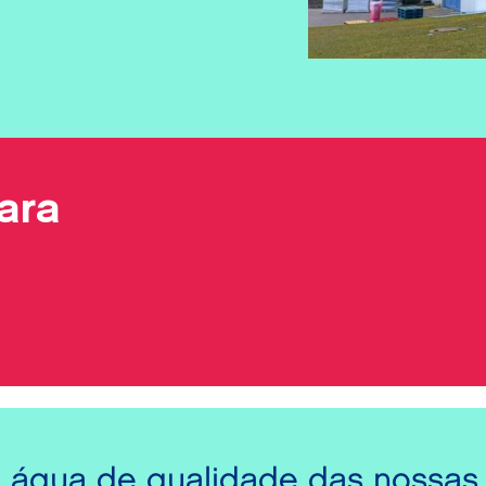
ara
 água de qualidade das nossas 