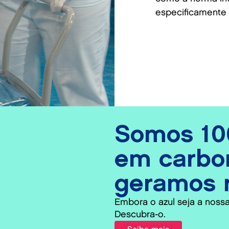
especificamente p
Somos 10
em carbo
geramos 
Embora o azul seja a nossa
Descubra-o.