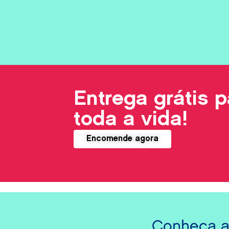
León
Huesca
Las
Palmas
Entrega grátis p
toda a vida!
Encomende agora
Conheça a