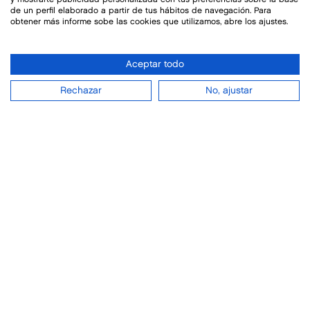
refrescante son reutilizables. Cada una de
de un perfil elaborado a partir de tus hábitos de navegación. Para
obtener más informe sobe las cookies que utilizamos, abre los ajustes.
ellas, es capaz de ahorrar el plástico de 1.000
litros. Y, cuando termina su vida útil, se recicla.
Aceptar todo
Cero residuos.
Rechazar
No, ajustar
HOGAR
EMPRESA
OFERTAS
MANANTIALES
EMPLEO
Saber más
Estanterías para las
garrafas de agua
Pídenos una estantería para almacenar tus
bidones de agua mineral y de bebida